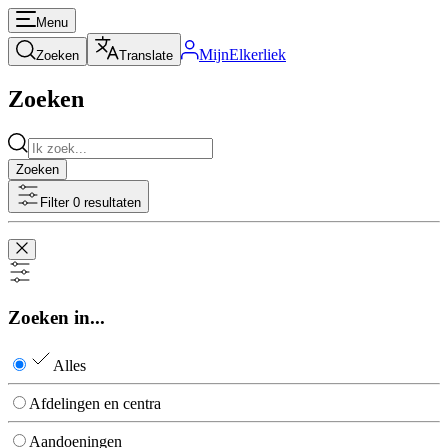
Menu
MijnElkerliek
Zoeken
Translate
Zoeken
Zoeken
Filter 0 resultaten
Zoeken in...
Alles
Afdelingen en centra
Aandoeningen