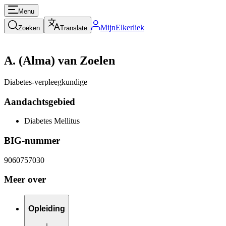
Menu
MijnElkerliek
Zoeken
Translate
A. (Alma) van Zoelen
Diabetes-verpleegkundige
Aandachtsgebied
Diabetes Mellitus
BIG-nummer
9060757030
Meer over
Opleiding