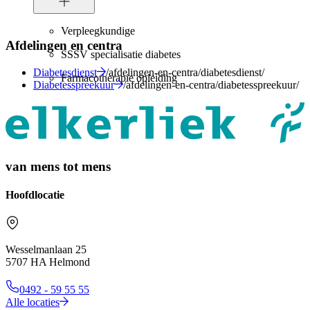
Verpleegkundige
Afdelingen en centra
SSSV specialisatie diabetes
Diabetesdienst
/afdelingen-en-centra/diabetesdienst/
Farmacotherapie opleiding
Diabetesspreekuur
/afdelingen-en-centra/diabetesspreekuur/
van mens tot mens
Hoofdlocatie
Wesselmanlaan 25
5707 HA Helmond
0492 - 59 55 55
Alle locaties