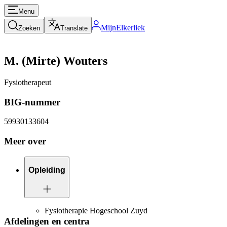
Menu
MijnElkerliek
Zoeken
Translate
M. (Mirte) Wouters
Fysiotherapeut
BIG-nummer
59930133604
Meer over
Opleiding
Fysiotherapie Hogeschool Zuyd
Afdelingen en centra