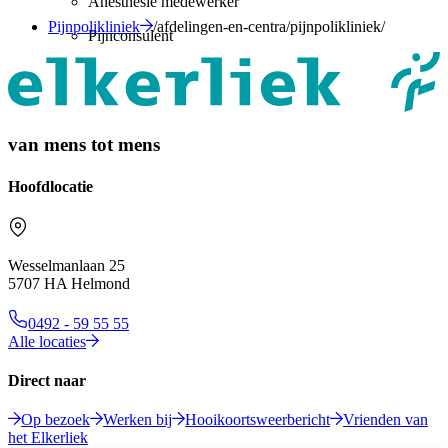
Anesthesie medewerker
Pijnpolikliniek
/afdelingen-en-centra/pijnpolikliniek/
Pijnconsulent
van mens tot mens
Hoofdlocatie
Wesselmanlaan 25
5707 HA Helmond
0492 - 59 55 55
Alle locaties
Direct naar
Op bezoek
Werken bij
Hooikoortsweerbericht
Vrienden van
het Elkerliek