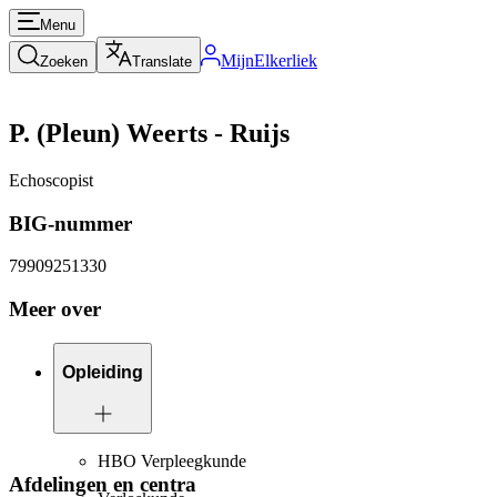
Menu
MijnElkerliek
Zoeken
Translate
P. (Pleun) Weerts - Ruijs
Echoscopist
BIG-nummer
79909251330
Meer over
Opleiding
HBO Verpleegkunde
Afdelingen en centra