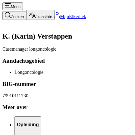
Menu
MijnElkerliek
Zoeken
Translate
K. (Karin) Verstappen
Casemanager longoncologie
Aandachtsgebied
Longoncologie
BIG-nummer
79910111730
Meer over
Opleiding