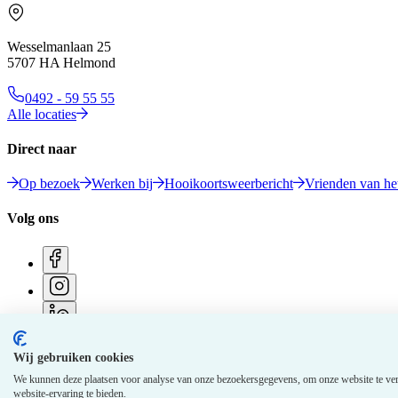
Wesselmanlaan 25
5707 HA Helmond
0492 - 59 55 55
Alle locaties
Direct naar
Op bezoek
Werken bij
Hooikoortsweerbericht
Vrienden van het
Volg ons
Wij gebruiken cookies
© 2026 Elkerliek - Alle rechten voorbehouden
We kunnen deze plaatsen voor analyse van onze bezoekersgegevens, om onze website te ver
website-ervaring te bieden.