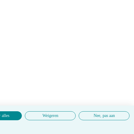
 alles
Weigeren
Nee, pas aan