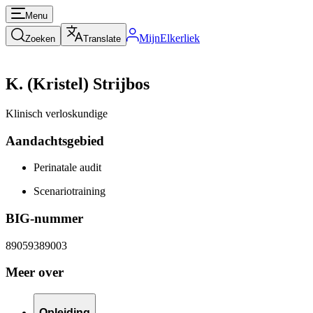
Menu
MijnElkerliek
Zoeken
Translate
K. (Kristel) Strijbos
Klinisch verloskundige
Aandachtsgebied
Perinatale audit
Scenariotraining
BIG-nummer
89059389003
Meer over
Opleiding