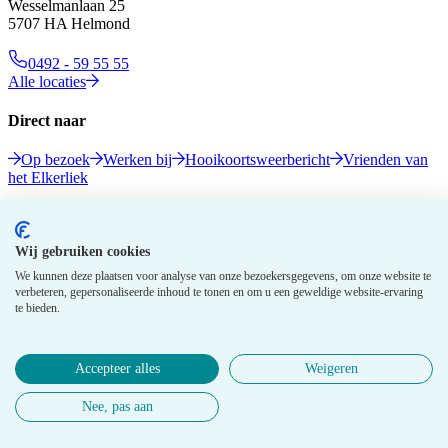
Wesselmanlaan 25
5707 HA Helmond
0492 - 59 55 55
Alle locaties
Direct naar
Op bezoek
Werken bij
Hooikoortsweerbericht
Vrienden van
het Elkerliek
Volg ons
Wij gebruiken cookies
We kunnen deze plaatsen voor analyse van onze bezoekersgegevens, om onze website te
verbeteren, gepersonaliseerde inhoud te tonen en om u een geweldige website-ervaring
te bieden.
Accepteer alles
Weigeren
© 2026 Elkerliek - Alle rechten voorbehouden
Nee, pas aan
Privacy gegevens
Disclaimer
Cookie policy
Medewerkers