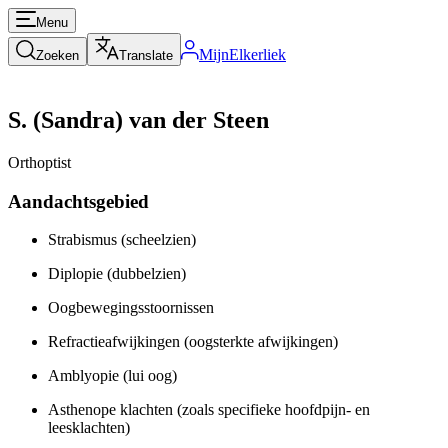
Menu
MijnElkerliek
Zoeken
Translate
S. (Sandra) van der Steen
Orthoptist
Aandachtsgebied
Strabismus (scheelzien)
Diplopie (dubbelzien)
Oogbewegingsstoornissen
Refractieafwijkingen (oogsterkte afwijkingen)
Amblyopie (lui oog)
Asthenope klachten (zoals specifieke hoofdpijn- en
leesklachten)