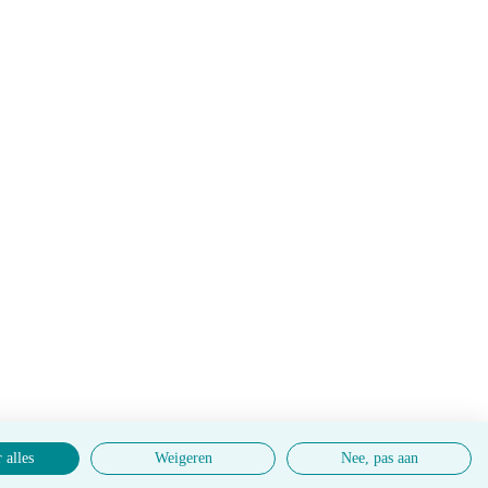
 alles
Weigeren
Nee, pas aan