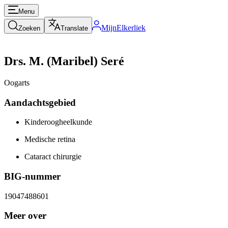
Menu
MijnElkerliek
Zoeken
Translate
Drs. M. (Maribel) Seré
Oogarts
Aandachtsgebied
Kinderoogheelkunde
Medische retina
Cataract chirurgie
BIG-nummer
19047488601
Meer over