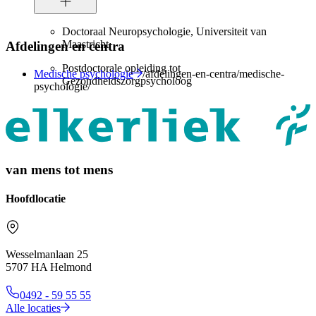
Doctoraal Neuropsychologie, Universiteit van
Maastricht
Afdelingen en centra
Postdoctorale opleiding tot
Medische psychologie
/afdelingen-en-centra/medische-
Gezondheidszorgpsycholoog
psychologie/
van mens tot mens
Hoofdlocatie
Wesselmanlaan 25
5707 HA Helmond
0492 - 59 55 55
Alle locaties