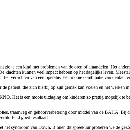
t zie je een kind met problemen van de oren of amandelen. Het ander
. De klachten kunnen veel impact hebben op het dagelijks leven. Meestal
 of het verrichten van een operatie. Een mooie combinatie van denken en
r de patiënt, die zich hierbij op zijn gemak kan voelen en het werken in
e KNO. Het is een mooie uitdaging om kinderen zo prettig mogelijk te b
ltes, traanweg en gehoorverbetering door middel van de BAHA. Bij deze 
erbluffend goed resultaat!
 met het syndroom van Down. Binnen dit spreekuur proberen we de gezo