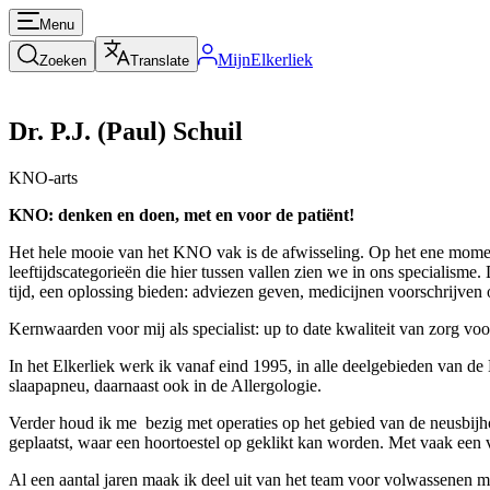
Menu
MijnElkerliek
Zoeken
Translate
Dr. P.J. (Paul) Schuil
KNO-arts
KNO: denken en doen, met en voor de patiënt!
Het hele mooie van het KNO vak is de afwisseling. Op het ene momen
leeftijdscategorieën die hier tussen vallen zien we in ons specialisme
tijd, een oplossing bieden: adviezen geven, medicijnen voorschrijven
Kernwaarden voor mij als specialist: up to date kwaliteit van zorg voo
In het Elkerliek werk ik vanaf eind 1995, in alle deelgebieden van d
slaapapneu, daarnaast ook in de Allergologie.
Verder houd ik me bezig met operaties op het gebied van de neusbijho
geplaatst, waar een hoortoestel op geklikt kan worden. Met vaak een v
Al een aantal jaren maak ik deel uit van het team voor volwassenen