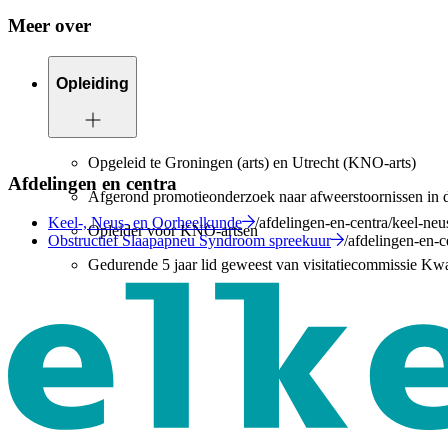
Meer over
Opleiding
Opgeleid te Groningen (arts) en Utrecht (KNO-arts)
Afdelingen en centra
Afgerond promotieonderzoek naar afweerstoornissen in de 
Keel-, Neus- en Oorheelkunde
/afdelingen-en-centra/keel-ne
Opleider voor KNO-artsen
Obstructief Slaapapneu Syndroom spreekuur
/afdelingen-en-
Gedurende 5 jaar lid geweest van visitatiecommissie Kwa