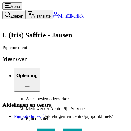
Menu
MijnElkerliek
Zoeken
Translate
I. (Iris) Saffrie - Jansen
Pijnconsulent
Meer over
Opleiding
Anesthesiemedewerker
Afdelingen en centra
Medewerker Acute Pijn Service
Pijnpolikliniek
/afdelingen-en-centra/pijnpolikliniek/
Pijnconsulent