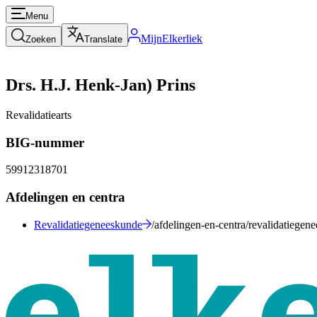
Menu
MijnElkerliek
Zoeken
Translate
Drs. H.J. Henk-Jan) Prins
Revalidatiearts
BIG-nummer
59912318701
Afdelingen en centra
Revalidatiegeneeskunde
/afdelingen-en-centra/revalidatiegen