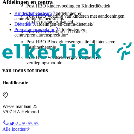
Afdelingen en centra
Post HBO kindervoeding en Kinderdiëtetiek
Kinderdiabetesteam
/afdelingen-en-
Post HBO Voeding van kinderen met aandoeningen
centra/kinderdiabetesteam/
aan het maagdarmkanaal
Diëtetiek
/afdelingen-en-centra/dietetiek/
Prematurenspreekuur
/afdelingen-en-
Post HBO Voeding en Diabetes
centra/prematurenspreekuur/
Post HBO Bloedglucoseregulatie bij intensieve
insulinetherapie
Post HBO Voedselovergevoeligheid en
verdiepingsmodule
van mens tot mens
Hoofdlocatie
Wesselmanlaan 25
5707 HA Helmond
0492 - 59 55 55
Alle locaties