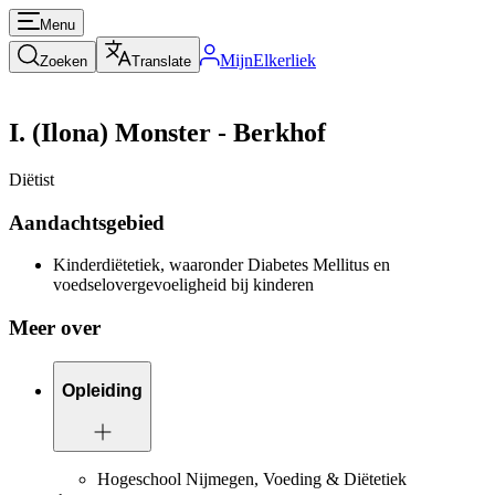
Menu
MijnElkerliek
Zoeken
Translate
I. (Ilona) Monster - Berkhof
Diëtist
Aandachtsgebied
Kinderdiëtetiek, waaronder Diabetes Mellitus en
voedselovergevoeligheid bij kinderen
Meer over
Opleiding
Hogeschool Nijmegen, Voeding & Diëtetiek