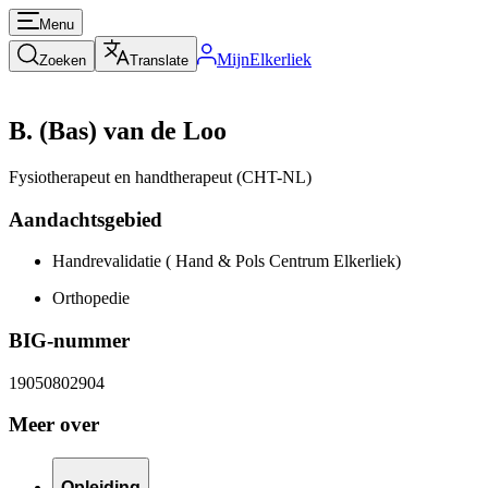
Menu
MijnElkerliek
Zoeken
Translate
B. (Bas) van de Loo
Fysiotherapeut en handtherapeut (CHT-NL)
Aandachtsgebied
Handrevalidatie ( Hand & Pols Centrum Elkerliek)
Orthopedie
BIG-nummer
19050802904
Meer over
Opleiding