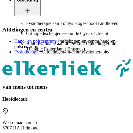
Fysiotherapie aan Fontys Hogeschool Eindhoven
Afdelingen en centra
Orthopedische geneeskunde Cyriax Utrecht
Hand- en polscentrum
/afdelingen-en-centra/hand-en-
Handrevalidatie aan de Praktijk Opleiding Hand
polscentrum/
Therapie Rotterdam ( Erasmus)
Fysiotherapie
/afdelingen-en-centra/fysiotherapie/
van mens tot mens
Hoofdlocatie
Wesselmanlaan 25
5707 HA Helmond