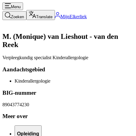
Menu
MijnElkerliek
Zoeken
Translate
M. (Monique) van Lieshout - van den
Reek
Verpleegkundig specialist Kinderallergologie
Aandachtsgebied
Kinderallergologie
BIG-nummer
89043774230
Meer over
Opleiding