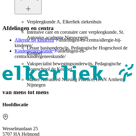
Verpleegkunde A, Elkerliek ziekenhuis
Afdelingen en centra
Intensive care en coronaire care verpleegkunde, St.
Antonius academie Nieuwegein
Allergie bij kinderen
/afdelingen-en-centra/allergie-bij-
kinderen/
Leraar basisonderwijs, Pedagogische Hogeschool de
Kindergeneeskunde
/afdelingen-en-
Kempel
centra/kindergeneeskunde/
Vakspecialist bewegingsonderwijs, Pedagogische
Hogeschool de Kempel
Master Advanced Nursing Practice, HAN Arnhem-
Nijmegen
van mens tot mens
Hoofdlocatie
Wesselmanlaan 25
5707 HA Helmond