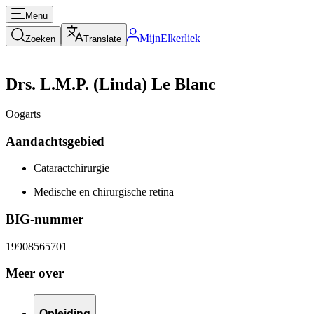
Menu
MijnElkerliek
Zoeken
Translate
Drs. L.M.P. (Linda) Le Blanc
Oogarts
Aandachtsgebied
Cataractchirurgie
Medische en chirurgische retina
BIG-nummer
19908565701
Meer over
Opleiding