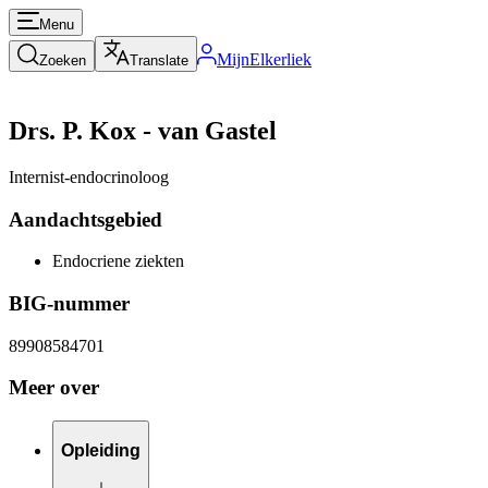
Menu
MijnElkerliek
Zoeken
Translate
Drs. P. Kox - van Gastel
Internist-endocrinoloog
Aandachtsgebied
Endocriene ziekten
BIG-nummer
89908584701
Meer over
Opleiding