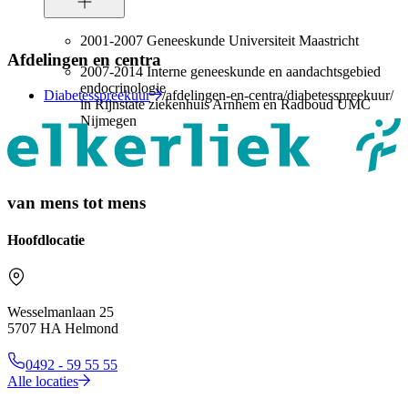
2001-2007 Geneeskunde Universiteit Maastricht
Afdelingen en centra
2007-2014 Interne geneeskunde en aandachtsgebied
endocrinologie
Diabetesspreekuur
/afdelingen-en-centra/diabetesspreekuur/
in Rijnstate ziekenhuis Arnhem en Radboud UMC
Nijmegen
van mens tot mens
Hoofdlocatie
Wesselmanlaan 25
5707 HA Helmond
0492 - 59 55 55
Alle locaties