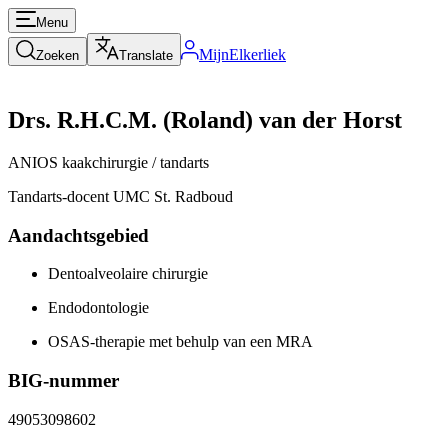
Menu
MijnElkerliek
Zoeken
Translate
Drs. R.H.C.M. (Roland) van der Horst
ANIOS kaakchirurgie / tandarts
Tandarts-docent UMC St. Radboud
Aandachtsgebied
Dentoalveolaire chirurgie
Endodontologie
OSAS-therapie met behulp van een MRA
BIG-nummer
49053098602