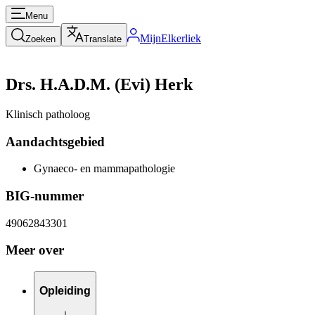
Menu
MijnElkerliek
Zoeken
Translate
Drs. H.A.D.M. (Evi) Herk
Klinisch patholoog
Aandachtsgebied
Gynaeco- en mammapathologie
BIG-nummer
49062843301
Meer over
Opleiding