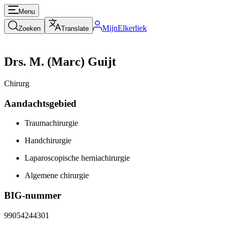
Menu
MijnElkerliek
Zoeken
Translate
Drs. M. (Marc) Guijt
Chirurg
Aandachtsgebied
Traumachirurgie
Handchirurgie
Laparoscopische herniachirurgie
Algemene chirurgie
BIG-nummer
99054244301