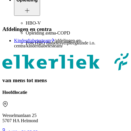
HBO-V
Afdelingen en centra
Opleiding astma-COPD
Kinderdiabetesteam
/afdelingen-en-
Post HBO diabetesverpleegkunde i.o.
centra/kinderdiabetesteam/
van mens tot mens
Hoofdlocatie
Wesselmanlaan 25
5707 HA Helmond