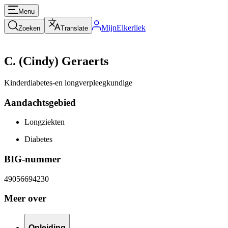
Menu
MijnElkerliek
Zoeken
Translate
C. (Cindy) Geraerts
Kinderdiabetes-en longverpleegkundige
Aandachtsgebied
Longziekten
Diabetes
BIG-nummer
49056694230
Meer over
Opleiding