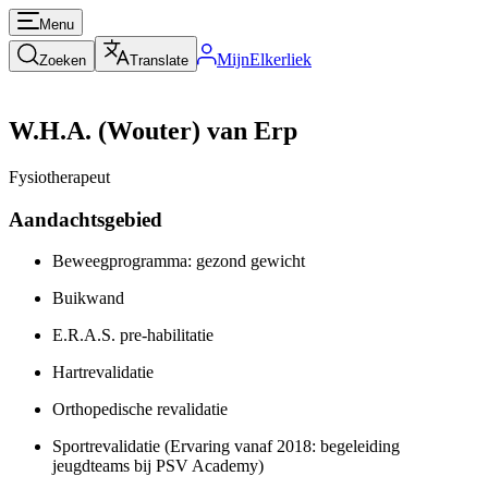
Menu
MijnElkerliek
Zoeken
Translate
W.H.A. (Wouter) van Erp
Fysiotherapeut
Aandachtsgebied
Beweegprogramma: gezond gewicht
Buikwand
E.R.A.S. pre-habilitatie
Hartrevalidatie
Orthopedische revalidatie
Sportrevalidatie (Ervaring vanaf 2018: begeleiding
jeugdteams bij PSV Academy)