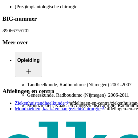
(Pre-)implantologische chirurgie
BIG-nummer
89066755702
Meer over
Opleiding
Tandheelkunde, Radboudumc (Nijmegen) 2001-2007
Afdelingen en centra
Geneeskunde, Radboudumc (Nijmegen) 2006-2011
Ziekenhuistandheelkunde
/afdelingen-en-centra/ziekenhuista
Mondziekten, Kaak- en Aangezichtschirurgie, Radboud
Mondziekten, kaak- en aangezichtschirurgie
/afdelingen-en-c