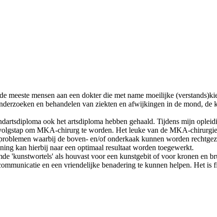
meeste mensen aan een dokter die met name moeilijke (verstands)kieze
et onderzoeken en behandelen van ziekten en afwijkingen in de mond, d
artsdiploma ook het artsdiploma hebben gehaald. Tijdens mijn opleidin
volgstap om MKA-chirurg te worden. Het leuke van de MKA-chirurgie is d
aatsproblemen waarbij de boven- en/of onderkaak kunnen worden rechtge
ning kan hierbij naar een optimaal resultaat worden toegewerkt.
e 'kunstwortels' als houvast voor een kunstgebit of voor kronen en bru
communicatie en een vriendelijke benadering te kunnen helpen. Het is 