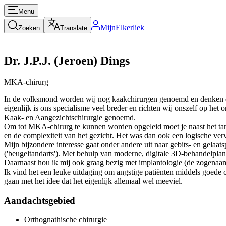
Menu
MijnElkerliek
Zoeken
Translate
Dr. J.P.J. (Jeroen) Dings
MKA-chirurg
In de volksmond worden wij nog kaakchirurgen genoemd en denken de 
eigenlijk is ons specialisme veel breder en richten wij onszelf op h
Kaak- en Aangezichtschirurgie genoemd.
Om tot MKA-chirurg te kunnen worden opgeleid moet je naast het tand
en de complexiteit van het gezicht. Het was dan ook een logische ver
Mijn bijzondere interesse gaat onder andere uit naar gebits- en gel
('beugeltandarts'). Met behulp van moderne, digitale 3D-behandelplan
Daarnaast hou ik mij ook graag bezig met implantologie (de zogenaamd
Ik vind het een leuke uitdaging om angstige patiënten middels goede 
gaan met het idee dat het eigenlijk allemaal wel meeviel.
Aandachtsgebied
Orthognathische chirurgie