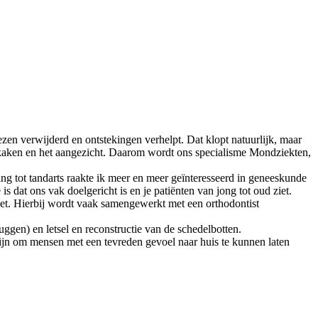
n verwijderd en ontstekingen verhelpt. Dat klopt natuurlijk, maar
e kaken en het aangezicht. Daarom wordt ons specialisme Mondziekten,
g tot tandarts raakte ik meer en meer geïnteresseerd in geneeskunde
at ons vak doelgericht is en je patiënten van jong tot oud ziet.
zet. Hierbij wordt vaak samengewerkt met een orthodontist
ggen) en letsel en reconstructie van de schedelbotten.
fijn om mensen met een tevreden gevoel naar huis te kunnen laten