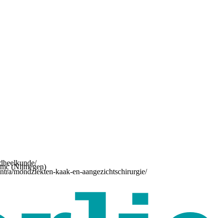
ndheelkunde/
umc (Nijmegen)
entra/mondziekten-kaak-en-aangezichtschirurgie/