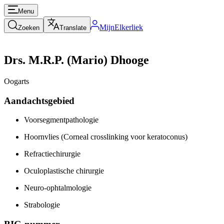
Menu
MijnElkerliek
Zoeken
Translate
Drs. M.R.P. (Mario) Dhooge
Oogarts
Aandachtsgebied
Voorsegmentpathologie
Hoornvlies (Corneal crosslinking voor keratoconus)
Refractiechirurgie
Oculoplastische chirurgie
Neuro-ophtalmologie
Strabologie