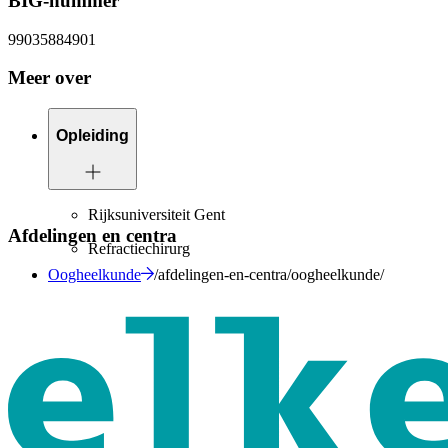
BIG-nummer
99035884901
Meer over
Opleiding
Rijksuniversiteit Gent
Afdelingen en centra
Refractiechirurg
Oogheelkunde
/afdelingen-en-centra/oogheelkunde/