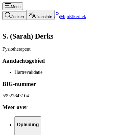
Menu
MijnElkerliek
Zoeken
Translate
S. (Sarah) Derks
Fysiotherapeut
Aandachtsgebied
Hartrevalidatie
BIG-nummer
59922843104
Meer over
Opleiding