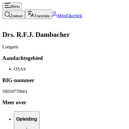
Menu
MijnElkerliek
Zoeken
Translate
Drs. R.F.J. Dambacher
Longarts
Aandachtsgebied
OSAS
BIG-nummer
59059770601
Meer over
Opleiding