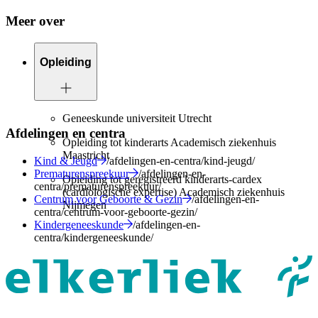
Meer over
Opleiding
Geneeskunde universiteit Utrecht
Afdelingen en centra
Opleiding tot kinderarts Academisch ziekenhuis
Maastricht
Kind & Jeugd
/afdelingen-en-centra/kind-jeugd/
Prematurenspreekuur
/afdelingen-en-
Opleiding tot geregistreerd kinderarts-cardex
centra/prematurenspreekuur/
(cardiologische expertise) Academisch ziekenhuis
Centrum voor Geboorte & Gezin
/afdelingen-en-
Nijmegen
centra/centrum-voor-geboorte-gezin/
Kindergeneeskunde
/afdelingen-en-
centra/kindergeneeskunde/