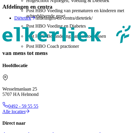
Hogeschool Nijmegen, Voeding & Diëtetiek
Afdelingen en centra
Post HBO Voeding van prematuren en kinderen met
achterblijvende groei
Diëtetiek
/afdelingen-en-centra/dietetiek/
Post HBO Voeding en Diabetes
Post HBO Behandeling van eetstoornissen
Post HBO Coach practioner
van mens tot mens
Hoofdlocatie
Wesselmanlaan 25
5707 HA Helmond
0492 - 59 55 55
Alle locaties
Direct naar