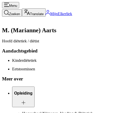
Menu
MijnElkerliek
Zoeken
Translate
M. (Marianne) Aarts
Hoofd diëtetiek / diëtist
Aandachtsgebied
Kinderdiëtetiek
Eetstoornissen
Meer over
Opleiding