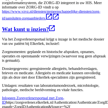
zorginformatiesysteem, die ZORG-ID integreert in uw HIS. Meer
informatie over ZORG-ID vindt u op
https://www.vzvz.nl/diensten/gemeenschappelijke-diensten/zorg-
id/aansluiten-zorgaanbieders.
Wat kunt u inzien?
Via het Zorgverlenersportaal krijgt u inzage in het medische dossier
van uw patiënt bij Elkerliek, inclusief:
Zorgmomenten: geplande en historische afspraken, opnames,
operaties en openstaande verwijzingen (waarvoor nog geen afspraak
is gemaakt).
Dossiergegevens: geregistreerde allergieën, behandelverslagen,
brieven en medicatie. Allergieën en medicatie kunnen onvolledig
zijn als deze niet door Elkerliek-specialisten zijn geregistreerd.
Uitslagen: resultaten van laboratoriumonderzoek, microbiologie,
pathologie, medische beeldvorming en vitale functies.
Inloggen Zorgverlenersportaal met Zorg-
ID
https://zorgverlener.elkerliek.nl/Authentication/Authenticate/ZorgI
zpauth=ZorgIDAuthentication&Source=%2f