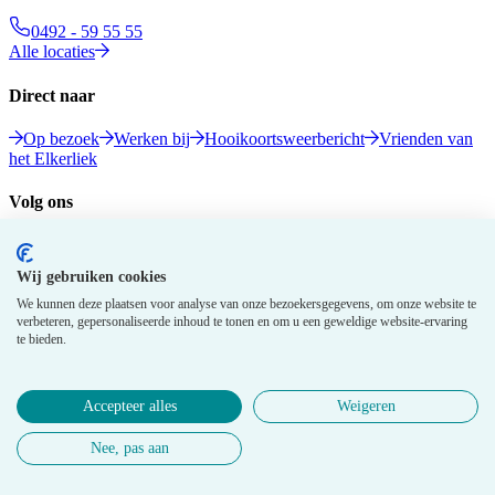
0492 - 59 55 55
Alle locaties
Direct naar
Op bezoek
Werken bij
Hooikoortsweerbericht
Vrienden van
het Elkerliek
Volg ons
Wij gebruiken cookies
We kunnen deze plaatsen voor analyse van onze bezoekersgegevens, om onze website te
verbeteren, gepersonaliseerde inhoud te tonen en om u een geweldige website-ervaring
te bieden.
© 2026 Elkerliek - Alle rechten voorbehouden
Accepteer alles
Weigeren
Privacy gegevens
Disclaimer
Cookie policy
Medewerkers
Nee, pas aan