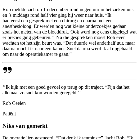
Rob meldde zich op 15 december rond negen uur in het ziekenhuis
en ’s middags rond half vier ging hij weer naar huis. “Ik
had eerst een gesprek met een chirurg en daarna met een
anesthesioloog. Er werden nog wat kleine onderzoekjes gedaan
zoals het meten van de bloeddruk. Ook werd nog eens uitgelegd wat
er precies ging gebeuren.” Na die gesprekken moest Rob even
wachten tot het zijn beurt was. “Dat duurde wel anderhalf uur, maar
daarna mocht ik naar een kamer. Snel daarna werd ik al opgehaald
om naar de operatiekamer te gaan.”
‘’Ik kijk met een goed gevoel op terug op dit traject. “Fijn dat het
allemaal zo snel kon worden geregeld.‘’
Rob Ceelen
Patiënt
Niks van gemerkt
De operatie liep gesmeerd. “Dat denk ik tenminste”, lacht Rob. “Ik