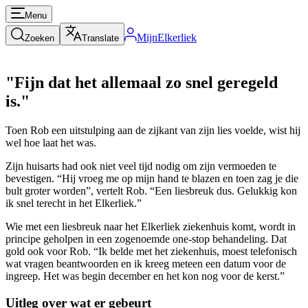
Menu
MijnElkerliek
Zoeken
Translate
"Fijn dat het allemaal zo snel geregeld
is."
Toen Rob een uitstulping aan de zijkant van zijn lies voelde, wist hij
wel hoe laat het was.
Zijn huisarts had ook niet veel tijd nodig om zijn vermoeden te
bevestigen. “Hij vroeg me op mijn hand te blazen en toen zag je die
bult groter worden”, vertelt Rob. “Een liesbreuk dus. Gelukkig kon
ik snel terecht in het Elkerliek.”
Wie met een liesbreuk naar het Elkerliek ziekenhuis komt, wordt in
principe geholpen in een zogenoemde one-stop behandeling. Dat
gold ook voor Rob. “Ik belde met het ziekenhuis, moest telefonisch
wat vragen beantwoorden en ik kreeg meteen een datum voor de
ingreep. Het was begin december en het kon nog voor de kerst.”
Uitleg over wat er gebeurt