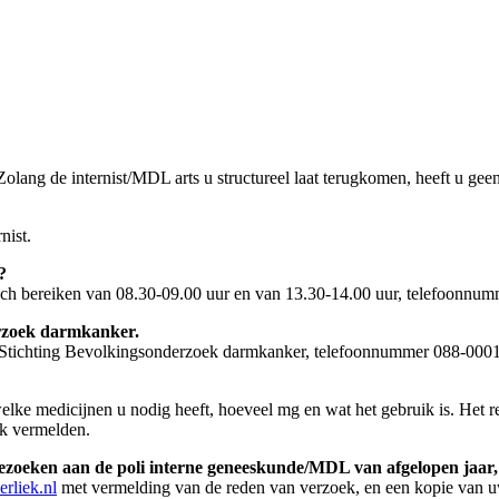
 Zolang de internist/MDL arts u structureel laat terugkomen, heeft u ge
nist.
?
sch bereiken van 08.30-09.00 uur en van 13.30-14.00 uur, telefoonnum
erzoek darmkanker.
t Stichting Bevolkingsonderzoek darmkanker, telefoonnummer 088-000
ke medicijnen u nodig heeft, hoeveel mg en wat het gebruik is. Het r
ek vermelden.
n bezoeken aan de poli interne geneeskunde/MDL van afgelopen jaar
rliek.nl
met vermelding van de reden van verzoek, en een kopie van uw