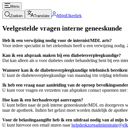
Menu
MijnElkerliek
Zoeken
Translate
Veelgestelde vragen interne geneeskunde
Heb ik een verwijzing nodig voor de internist/MDL arts?
Voor iedere specialist in het ziekenhuis heeft u een verwijzing nodig.
Kan ik een afspraak maken bij een diabetesverpleegkundige?
Dat kan alleen als u voor diabetes onder behandeling bent bij een inter
Wanneer kan ik de diabetesverpleegkundige telefonisch bereiken
U kunt de diabetesverpleegkundige van maandag t/m vrijdag telefoni
Ik heb een vraag naar aanleiding van de oproep bevolkingsond
U kunt voor vragen en verzetten van afspraken contact opnemen me
Hoe kan ik een herhaalrecept aanvragen?
U kunt bellen naar de poli interne geneeskunde/MDL en doorgeven wel
naar de apotheek. Indien het gefaxt moet worden duidelijk de apothe
Voor de belastingaangifte heb ik een uitdraai nodig van al mij
U kunt hiervoor een email sturen naar
helpdeskzorgadministratie@elke