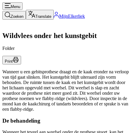
Menu
MijnElkerliek
Zoeken
Translate
Wildvlees onder het kunstgebit
Folder
Print
Wanneer u een gebitsprothese draagt en de kaak eronder na verloop
van tijd gaat slinken. Het kunstgebit blijft uiteraard zijn vorm
behouden. De ruimte tussen de kaak en het kunstgebit wordt door
het lichaam opgevuld met weefsel. Dit weefsel is slap en zacht
waardoor de prothese niet meer goed zit. Dit weefsel onder uw
prothese noemen we flabby-ridge (wildvlees). Door inspectie in de
mond kan de kaakchirurg of tandarts beoordelen of er sprake is van
een flabby-ridge.
De behandeling
Wanneer het teveel aan weefsel onder de prothese stoort, kan het