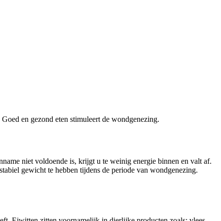
n. Goed en gezond eten stimuleert de wondgenezing.
e niet voldoende is, krijgt u te weinig energie binnen en valt af.
n stabiel gewicht te hebben tijdens de periode van wondgenezing.
 Eiwitten zitten voornamelijk in dierlijke producten zoals; vlees,