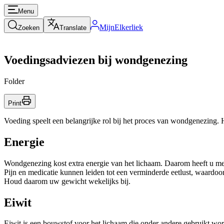
Menu
MijnElkerliek
Zoeken
Translate
Voedingsadviezen bij wondgenezing
Folder
Print
Voeding speelt een belangrijke rol bij het proces van wondgenezing.
Energie
Wondgenezing kost extra energie van het lichaam. Daarom heeft u mee
Pijn en medicatie kunnen leiden tot een verminderde eetlust, waardoor
Houd daarom uw gewicht wekelijks bij.
Eiwit
Eiwit is een bouwstof voor het lichaam die onder andere gebruikt wor