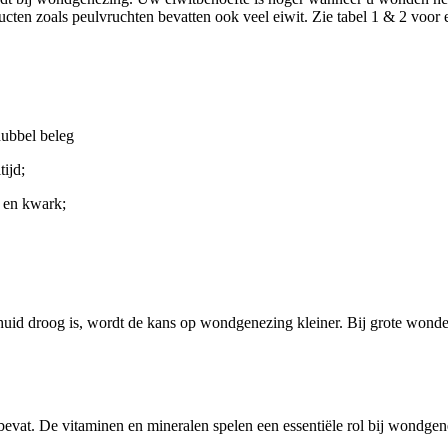
cten zoals peulvruchten bevatten ook veel eiwit. Zie tabel 1 & 2 voor e
dubbel beleg
tijd;
 en kwark;
uid droog is, wordt de kans op wondgenezing kleiner. Bij grote wonde
vat. De vitaminen en mineralen spelen een essentiële rol bij wondgene