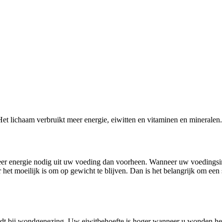
 Het lichaam verbruikt meer energie, eiwitten en vitaminen en minerale
r energie nodig uit uw voeding dan voorheen. Wanneer uw voedingsinnam
 het moeilijk is om op gewicht te blijven. Dan is het belangrijk om ee
dt bij wondgenezing. Uw eiwitbehoefte is hoger wanneer u wonden heeft.