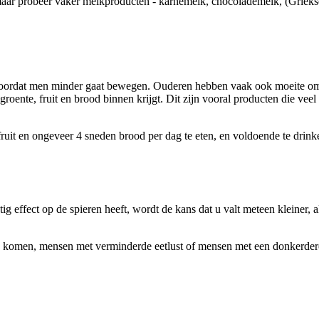
 maar probeer vaker melkproducten - karnemelk, chocolademelk, (Griekse) 
 doordat men minder gaat bewegen. Ouderen hebben vaak ook moeite o
oente, fruit en brood binnen krijgt. Dit zijn vooral producten die vee
ruit en ongeveer 4 sneden brood per dag te eten, en voldoende te drinken 
g effect op de spieren heeft, wordt de kans dat u valt meteen kleiner, 
n komen, mensen met verminderde eetlust of mensen met een donkerder