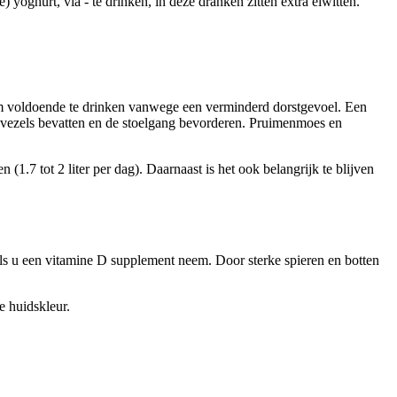
yoghurt, vla - te drinken, in deze dranken zitten extra eiwitten.
m voldoende te drinken vanwege een verminderd dorstgevoel. Een
l vezels bevatten en de stoelgang bevorderen. Pruimenmoes en
(1.7 tot 2 liter per dag). Daarnaast is het ook belangrijk te blijven
als u een vitamine D supplement neem. Door sterke spieren en botten
e huidskleur.