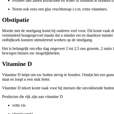
Probeer niet alleen koffie/thee en water of bouillon te drinken
Neem ook eens een glas vruchtensap i.v.m. extra vitamines.
Obstipatie
Moeite met de stoelgang komt bij ouderen veel voor. Dit komt vaak
verminderd hongergevoel maakt dat u minder eet en daardoor minder gr
ontbijtkoek kunnen stimulerend werken op de stoelgang.
Het is belangrijk om elke dag ongeveer 2 tot 2,5 ons groente, 2 stuks f
bewegen binnen uw mogelijkheden.
Vitamine D
Vitamine D helpt om uw botten stevig te houden. Omdat het een gunsti
staat en loopt u een stuk beter.
Vitamine D tekort komt vaak voor bij mensen die onvoldoende buite
Producten die rijk zijn aan vitamine D
vette vis
vlees(waren)