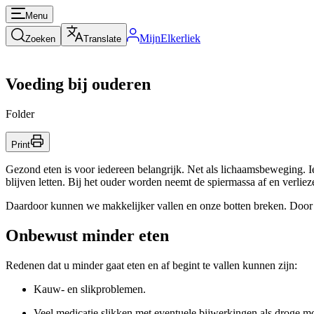
Menu
MijnElkerliek
Zoeken
Translate
Voeding bij ouderen
Folder
Print
Gezond eten is voor iedereen belangrijk. Net als lichaamsbeweging. I
blijven letten. Bij het ouder worden neemt de spiermassa af en verli
Daardoor kunnen we makkelijker vallen en onze botten breken. Door v
Onbewust minder eten
Redenen dat u minder gaat eten en af begint te vallen kunnen zijn:
Kauw- en slikproblemen.
Veel medicatie slikken met eventuele bijwerkingen als droge mo