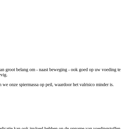
t van groot belang om - naast beweging - ook goed op uw voeding te
evig.
we onze spiermassa op peil, waardoor het valrisico minder is.
 Medicatie kan ook invloed hebben op de opname van voedingstoffen.