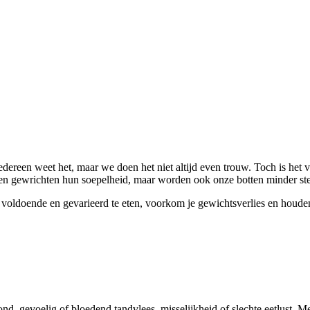
edereen weet het, maar we doen het niet altijd even trouw. Toch is he
ezen gewrichten hun soepelheid, maar worden ook onze botten minder st
oldoende en gevarieerd te eten, voorkom je gewichtsverlies en houden 
nd, gevoelig of bloedend tandvlees, misselijkheid of slechte eetlust.