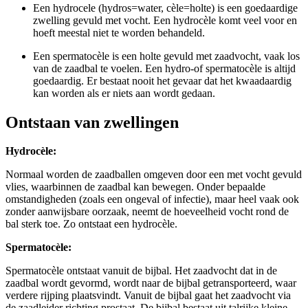
Een hydrocele (hydros=water, cèle=holte) is een goedaardige
zwelling gevuld met vocht. Een hydrocèle komt veel voor en
hoeft meestal niet te worden behandeld.
Een spermatocèle is een holte gevuld met zaadvocht, vaak los
van de zaadbal te voelen. Een hydro-of spermatocèle is altijd
goedaardig. Er bestaat nooit het gevaar dat het kwaadaardig
kan worden als er niets aan wordt gedaan.
Ontstaan van zwellingen
Hydrocèle:
Normaal worden de zaadballen omgeven door een met vocht gevuld
vlies, waarbinnen de zaadbal kan bewegen. Onder bepaalde
omstandigheden (zoals een ongeval of infectie), maar heel vaak ook
zonder aanwijsbare oorzaak, neemt de hoeveelheid vocht rond de
bal sterk toe. Zo ontstaat een hydrocèle.
Spermatocèle:
Spermatocèle ontstaat vanuit de bijbal. Het zaadvocht dat in de
zaadbal wordt gevormd, wordt naar de bijbal getransporteerd, waar
verdere rijping plaatsvindt. Vanuit de bijbal gaat het zaadvocht via
de zaadleider richting prostaat. De bijbal bestaat uit talrijke kleine