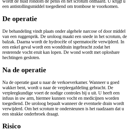
wordt de huid rondom de penis en het scrotum onthaard. U krijgt u
een antistollingsmiddel toegediend om trombose te voorkomen.
De operatie
De behandeling vindt plaats onder algehele narcose of door middel
van een ruggenprik. De uroloog maakt een snede in het scrotum, de
balzak. Daarna wordt de hydrocèle of spermatocèle verwijderd. In
een enkel geval wordt een wonddrain ingebracht zodat het
resterende vocht eruit kan lopen. De wond wordt met oplosbare
hechtingen gesloten.
Na de operatie
Na de operatie gaat u naar de verkoeverkamer. Wanneer u goed
wakker bent, wordt u naar de verpleegafdeling gebracht. De
verpleegkundige voert de nodige controles bij u uit. U heeft een
infuus in uw arm, hiermee kunnen vocht en medicijnen worden
toegediend. De uroloog bepaalt wanneer de eventuele drain wordt
verwijderd. Om het scrotum te ondersteunen is het raadzaam dat u
een strakke onderbroek draagt.
Risico