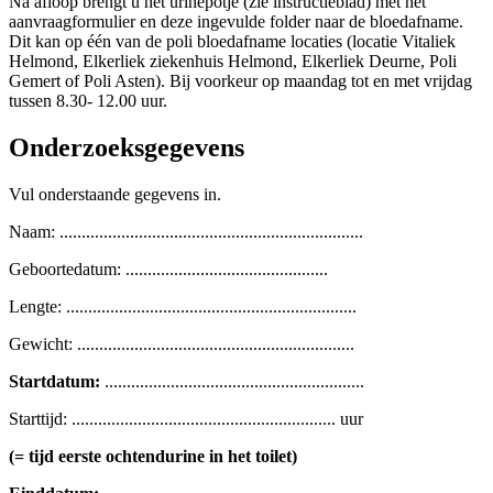
Na afloop brengt u het urinepotje (zie instructieblad) met het
aanvraagformulier en deze ingevulde folder naar de bloedafname.
Dit kan op één van de poli bloedafname locaties (locatie Vitaliek
Helmond, Elkerliek ziekenhuis Helmond, Elkerliek Deurne, Poli
Gemert of Poli Asten). Bij voorkeur op maandag tot en met vrijdag
tussen 8.30- 12.00 uur.
Onderzoeksgegevens
Vul onderstaande gegevens in.
Naam: .....................................................................
Geboortedatum: ..............................................
Lengte: ..................................................................
Gewicht: ...............................................................
Startdatum:
...........................................................
Starttijd: ............................................................ uur
(= tijd eerste ochtendurine in het toilet)