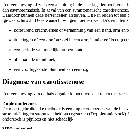
Een vernauwing of zelfs een afsluiting in de halsslagader hoeft geen
dan asymptomatisch. In geval van een symptomatische carotisstenose,
Daardoor kunnen deze hersencellen afsterven. Dit kan leiden tot een
‘gewaarschuwd’. Deze waarschuwingen noemen we TIA’s en uiten zi
kortdurend krachtverlies of verlamming van een hand, arm en/of
tintelingen of een doof gevoel in een arm, hand en/of been (eenz
een periode van moeilijk kunnen praten;
afhangende mondhoek;
een voorbijgaande blindheid aan een oog.
Diagnose van carotisstenose
Een vernauwing van de halsslagader kunnen we vaststellen met versc
Duplexonderzoek
De meest gebruikelijke methode is een duplexonderzoek van de halsvat
stroomrichting en stroomsnelheid weergegeven (Doppleronderzoek). 
onderzoek is pijnloos en niet schadelijk.
MRI-onderzoek