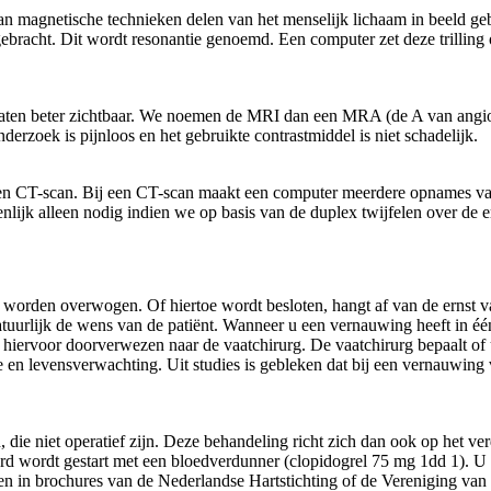
 magnetische technieken delen van het menselijk lichaam in beeld ge
 gebracht. Dit wordt resonantie genoemd. Een computer zet deze trilli
dvaten beter zichtbaar. We noemen de MRI dan een MRA (de A van angiog
erzoek is pijnloos en het gebruikte contrastmiddel is niet schadelijk.
een CT-scan. Bij een CT-scan maakt een computer meerdere opnames v
ijk alleen nodig indien we op basis van de duplex twijfelen over de e
 worden overwogen. Of hiertoe wordt besloten, hangt af van de ernst v
rlijk de wens van de patiënt. Wanneer u een vernauwing heeft in één
t hiervoor doorverwezen naar de vaatchirurg. De vaatchirurg bepaalt o
 en levensverwachting. Uit studies is gebleken dat bij een vernauwing v
die niet operatief zijn. Deze behandeling richt zich dan ook op het ve
 wordt gestart met een bloedverdunner (clopidogrel 75 mg 1dd 1). U ku
n in brochures van de Nederlandse Hartstichting of de Vereniging van 