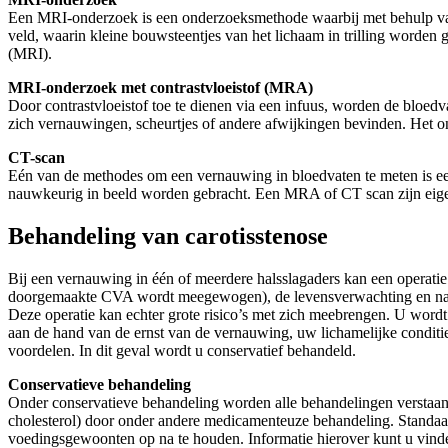
Een MRI-onderzoek is een onderzoeksmethode waarbij met behulp van
veld, waarin kleine bouwsteentjes van het lichaam in trilling worden
(MRI).
MRI-onderzoek met contrastvloeistof (MRA)
Door contrastvloeistof toe te dienen via een infuus, worden de bloe
zich vernauwingen, scheurtjes of andere afwijkingen bevinden. Het ond
CT-scan
Eén van de methodes om een vernauwing in bloedvaten te meten is 
nauwkeurig in beeld worden gebracht. Een MRA of CT scan zijn eigenl
Behandeling van carotisstenose
Bij een vernauwing in één of meerdere halsslagaders kan een operatie
doorgemaakte CVA wordt meegewogen), de levensverwachting en natuu
Deze operatie kan echter grote risico’s met zich meebrengen. U word
aan de hand van de ernst van de vernauwing, uw lichamelijke conditie
voordelen. In dit geval wordt u conservatief behandeld.
Conservatieve behandeling
Onder conservatieve behandeling worden alle behandelingen verstaan, 
cholesterol) door onder andere medicamenteuze behandeling. Standaard
voedingsgewoonten op na te houden. Informatie hierover kunt u vinde