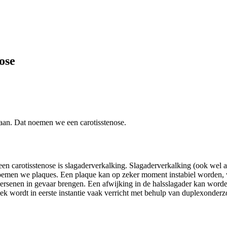
ose
taan. Dat noemen we een carotisstenose.
en carotisstenose is slagaderverkalking. Slagaderverkalking (ook wel a
emen we plaques. Een plaque kan op zeker moment instabiel worden, wa
de hersenen in gevaar brengen. Een afwijking in de halsslagader kan wo
ek wordt in eerste instantie vaak verricht met behulp van duplexonderz