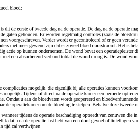
tueel bloed;
s dit de eerste of tweede dag na de operatie. De dag na de operatie m
e gaten gehouden. Er worden regelmatig controles (zoals de bloeddruk) 
cijnen voorgeschreven. Verder wordt er gecontroleerd of er geen verand
aders niet meer gewend zijn dat er zoveel bloed doorstroomt. Het is bel
nodig actie op kunnen ondernemen. De wond bevat een operatiepleister 
n met een absorberend verband totdat de wond droog is. De wond word
tie complicaties mogelijk, die eigenlijk bij alle operaties kunnen voor
s mogelijk. Tijdens of direct na de operatie kan er een beroerte optrede
atie. Omdat u aan de bloedvaten wordt geopereerd en bloedverdunnende 
an naar de operatiekamer om de bloeding te stelpen. Behalve deze twe
wanneer tijdens de operatie beschadiging optreedt van zenuwen die in 
jk dat u na de operatie last hebt van een doof gevoel of tintelingen va
n tijd zal verdwijnen.