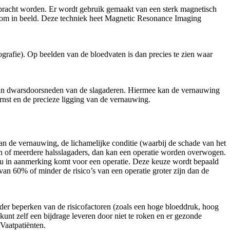
bracht worden. Er wordt gebruik gemaakt van een sterk magnetisch
ng om in beeld. Deze techniek heet Magnetic Resonance Imaging
rafie). Op beelden van de bloedvaten is dan precies te zien waar
an dwarsdoorsneden van de slagaderen. Hiermee kan de vernauwing
rnst en de precieze ligging van de vernauwing.
an de vernauwing, de lichamelijke conditie (waarbij de schade van het
 of meerdere halsslagaders, dan kan een operatie worden overwogen.
f u in aanmerking komt voor een operatie. Deze keuze wordt bepaald
an 60% of minder de risico’s van een operatie groter zijn dan de
rder beperken van de risicofactoren (zoals een hoge bloeddruk, hoog
nt zelf een bijdrage leveren door niet te roken en er gezonde
Vaatpatiënten.