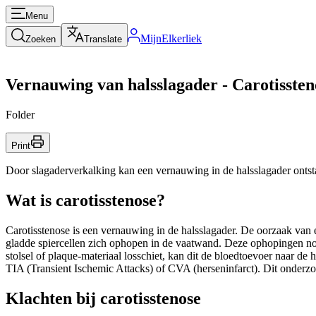
Menu
MijnElkerliek
Zoeken
Translate
Vernauwing van halsslagader - Carotissten
Folder
Print
Door slagaderverkalking kan een vernauwing in de halsslagader onts
Wat is carotisstenose?
Carotisstenose is een vernauwing in de halsslagader. De oorzaak van e
gladde spiercellen zich ophopen in de vaatwand. Deze ophopingen no
stolsel of plaque-materiaal losschiet, kan dit de bloedtoevoer naar 
TIA (Transient Ischemic Attacks) of CVA (herseninfarct). Dit onderzo
Klachten bij carotisstenose