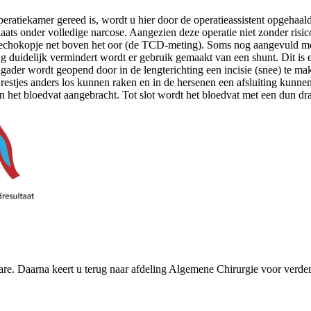
peratiekamer gereed is, wordt u hier door de operatieassistent opgehaal
plaats onder volledige narcose. Aangezien deze operatie niet zonder risi
 echokopje net boven het oor (de TCD-meting). Soms nog aangevuld met 
g duidelijk vermindert wordt er gebruik gemaakt van een shunt. Dit is ee
lagader wordt geopend door in de lengterichting een incisie (snee) te
restjes anders los kunnen raken en in de hersenen een afsluiting kunnen
in het bloedvat aangebracht. Tot slot wordt het bloedvat met een dun dr
are. Daarna keert u terug naar afdeling Algemene Chirurgie voor verder 