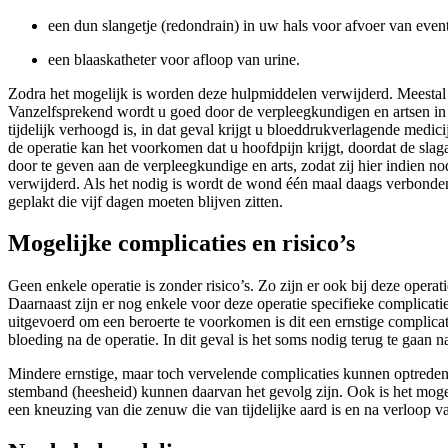
een dun slangetje (redondrain) in uw hals voor afvoer van even
een blaaskatheter voor afloop van urine.
Zodra het mogelijk is worden deze hulpmiddelen verwijderd. Meestal i
Vanzelfsprekend wordt u goed door de verpleegkundigen en artsen in d
tijdelijk verhoogd is, in dat geval krijgt u bloeddrukverlagende medi
de operatie kan het voorkomen dat u hoofdpijn krijgt, doordat de slag
door te geven aan de verpleegkundige en arts, zodat zij hier indien 
verwijderd. Als het nodig is wordt de wond één maal daags verbonde
geplakt die vijf dagen moeten blijven zitten.
Mogelijke complicaties en risico’s
Geen enkele operatie is zonder risico’s. Zo zijn er ook bij deze opera
Daarnaast zijn er nog enkele voor deze operatie specifieke complicatie
uitgevoerd om een beroerte te voorkomen is dit een ernstige complic
bloeding na de operatie. In dit geval is het soms nodig terug te ga
Mindere ernstige, maar toch vervelende complicaties kunnen optreden 
stemband (heesheid) kunnen daarvan het gevolg zijn. Ook is het mogeli
een kneuzing van die zenuw die van tijdelijke aard is en na verloop va