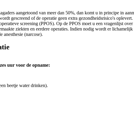
gaders aangetoond van meer dan 50%, dan komt u in principe in aanme
 wordt gescreend of de operatie geen extra gezondheidsrisico's oplevert.
-operatieve screening (PPOS). Op de PPOS moet u een vragenlijst over 
maakte ziekten en eerdere operaties. Indien nodig wordt er lichamelijk
lgehele anesthesie (narcose).
atie
zes uur voor de opname:
en beetje water drinken).