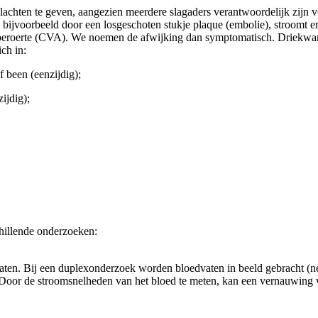
 klachten te geven, aangezien meerdere slagaders verantwoordelijk zij
 bijvoorbeeld door een losgeschoten stukje plaque (embolie), stroomt e
 beroerte (CVA). We noemen de afwijking dan symptomatisch. Driekwart 
ch in:
 been (eenzijdig);
ijdig);
hillende onderzoeken:
en. Bij een duplexonderzoek worden bloedvaten in beeld gebracht (net 
Door de stroomsnelheden van het bloed te meten, kan een vernauwing 