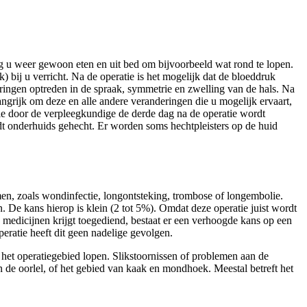
ag u weer gewoon eten en uit bed om bijvoorbeeld wat rond te lopen.
bij u verricht. Na de operatie is het mogelijk dat de bloeddruk
eringen optreden in de spraak, symmetrie en zwelling van de hals. Na
angrijk om deze en alle andere veranderingen die u mogelijk ervaart,
die door de verpleegkundige de derde dag na de operatie wordt
t onderhuids gehecht. Er worden soms hechtpleisters op de huid
komen, zoals wondinfectie, longontsteking, trombose of longembolie.
n. De kans hierop is klein (2 tot 5%). Omdat deze operatie juist wordt
medicijnen krijgt toegediend, bestaat er een verhoogde kans op een
ede operatie heeft dit geen nadelige gevolgen.
het operatiegebied lopen. Slikstoornissen of problemen aan de
n de oorlel, of het gebied van kaak en mondhoek. Meestal betreft het