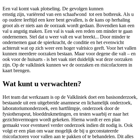
Een val komt vaak plotseling. De gevolgen kunnen
ernstig zijn, variërend van een schaafwond tot een botbreuk. Als u
op oudere leeftijd een keer bent gevallen, is de kans op herhaling
groot als er niets aan de oorzaak wordt gedaan. Bovendien kan een
val u angstig maken. Een val is vaak een reden om minder te gaan
ondernemen. Stel dat u weer valt en wat breekt... Door minder te
ondernemen gaat de spierkracht, de conditie en het evenwicht
achteruit wat op zich weer een hoger valrisico geeft. Voor het vallen
kunnen meerdere oorzaken bestaan. Maar voor degene die valt – en
ook voor de huisarts - is het vaak niet duidelijk wat deze oorzaken
zijn. Op de valkliniek kunnen we de oorzaken en risicofactoren in
kaart brengen.
Wat kunt u verwachten?
Het team dat werkzaam is op de Valkliniek doet een basisonderzoek,
bestaande uit een uitgebreide anamnese en lichamelijk onderzoek,
laboratoriumonderzoek, een hartfilmpje, onderzoek door de
fysiotherapeut, bloeddrukmetingen, en testen waarbij er naar het
gezichtsvermogen wordt gekeken. Hierna wordt er een plan
gemaakt voor eventueel verder onderzoek indien dit nodig is. Ook
volgt er een plan om waar mogelijk de bij u geconstateerde
risicofactoren voor vallen aan te pakken of te behandelen. Dit alles