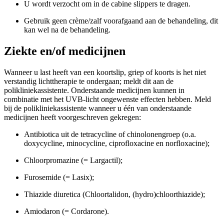
U wordt verzocht om in de cabine slippers te dragen.
Gebruik geen crème/zalf voorafgaand aan de behandeling, dit
kan wel na de behandeling.
Ziekte en/of medicijnen
Wanneer u last heeft van een koortslip, griep of koorts is het niet
verstandig lichttherapie te ondergaan; meldt dit aan de
polikliniekassistente. Onderstaande medicijnen kunnen in
combinatie met het UVB-licht ongewenste effecten hebben. Meld
bij de polikliniekassistente wanneer u één van onderstaande
medicijnen heeft voorgeschreven gekregen:
Antibiotica uit de tetracycline of chinolonengroep (o.a.
doxycycline, minocycline, ciprofloxacine en norfloxacine);
Chloorpromazine (= Largactil);
Furosemide (= Lasix);
Thiazide diuretica (Chloortalidon, (hydro)chloorthiazide);
Amiodaron (= Cordarone).