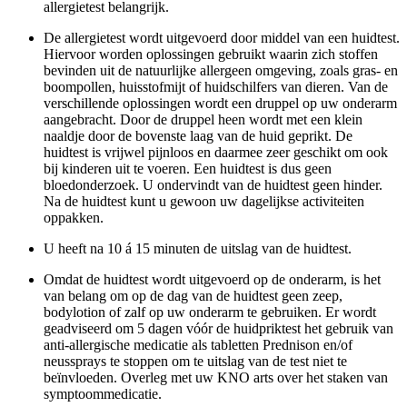
allergietest belangrijk.
De allergietest wordt uitgevoerd door middel van een huidtest.
Hiervoor worden oplossingen gebruikt waarin zich stoffen
bevinden uit de natuurlijke allergeen omgeving, zoals gras- en
boompollen, huisstofmijt of huidschilfers van dieren. Van de
verschillende oplossingen wordt een druppel op uw onderarm
aangebracht. Door de druppel heen wordt met een klein
naaldje door de bovenste laag van de huid geprikt. De
huidtest is vrijwel pijnloos en daarmee zeer geschikt om ook
bij kinderen uit te voeren. Een huidtest is dus geen
bloedonderzoek. U ondervindt van de huidtest geen hinder.
Na de huidtest kunt u gewoon uw dagelijkse activiteiten
oppakken.
U heeft na 10 á 15 minuten de uitslag van de huidtest.
Omdat de huidtest wordt uitgevoerd op de onderarm, is het
van belang om op de dag van de huidtest geen zeep,
bodylotion of zalf op uw onderarm te gebruiken. Er wordt
geadviseerd om 5 dagen vóór de huidpriktest het gebruik van
anti-allergische medicatie als tabletten Prednison en/of
neussprays te stoppen om te uitslag van de test niet te
beïnvloeden. Overleg met uw KNO arts over het staken van
symptoommedicatie.