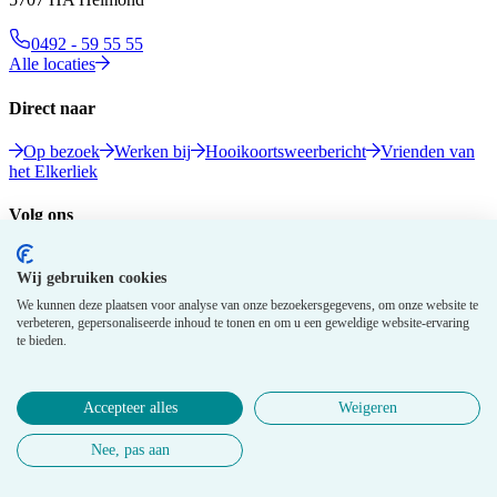
0492 - 59 55 55
Alle locaties
Direct naar
Op bezoek
Werken bij
Hooikoortsweerbericht
Vrienden van
het Elkerliek
Volg ons
Wij gebruiken cookies
We kunnen deze plaatsen voor analyse van onze bezoekersgegevens, om onze website te
verbeteren, gepersonaliseerde inhoud te tonen en om u een geweldige website-ervaring
te bieden.
Accepteer alles
Weigeren
© 2026 Elkerliek - Alle rechten voorbehouden
Nee, pas aan
Privacy gegevens
Disclaimer
Cookie policy
Medewerkers