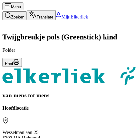
Menu
MijnElkerliek
Zoeken
Translate
Twijgbreukje pols (Greenstick) kind
Folder
Print
van mens tot mens
Hoofdlocatie
Wesselmanlaan 25
5707 HA Helmond