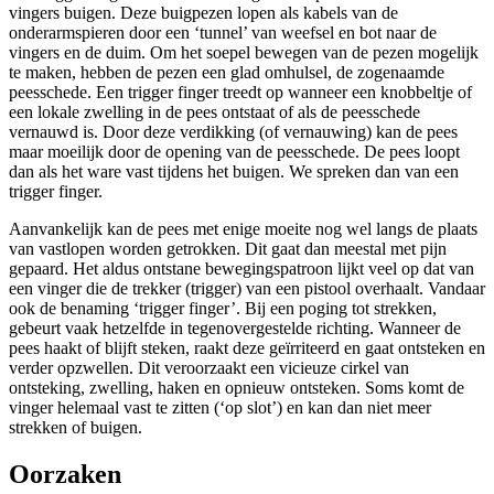
vingers buigen. Deze buigpezen lopen als kabels van de
onderarmspieren door een ‘tunnel’ van weefsel en bot naar de
vingers en de duim. Om het soepel bewegen van de pezen mogelijk
te maken, hebben de pezen een glad omhulsel, de zogenaamde
peesschede. Een trigger finger treedt op wanneer een knobbeltje of
een lokale zwelling in de pees ontstaat of als de peesschede
vernauwd is. Door deze verdikking (of vernauwing) kan de pees
maar moeilijk door de opening van de peesschede. De pees loopt
dan als het ware vast tijdens het buigen. We spreken dan van een
trigger finger.
Aanvankelijk kan de pees met enige moeite nog wel langs de plaats
van vastlopen worden getrokken. Dit gaat dan meestal met pijn
gepaard. Het aldus ontstane bewegingspatroon lijkt veel op dat van
een vinger die de trekker (trigger) van een pistool overhaalt. Vandaar
ook de benaming ‘trigger finger’. Bij een poging tot strekken,
gebeurt vaak hetzelfde in tegenovergestelde richting. Wanneer de
pees haakt of blijft steken, raakt deze geïrriteerd en gaat ontsteken en
verder opzwellen. Dit veroorzaakt een vicieuze cirkel van
ontsteking, zwelling, haken en opnieuw ontsteken. Soms komt de
vinger helemaal vast te zitten (‘op slot’) en kan dan niet meer
strekken of buigen.
Oorzaken