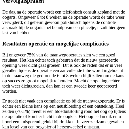
Vervolgafspraken
De dag na de operatie wordt een telefonisch consult gepland met de
oogarts. Ongeveer 6 tot 8 weken na de operatie wordt de tube weer
verwijderd; dit gebeurt gewoon poliklinisch tijdens de controle-
afspraak bij de oogarts met behulp van een pincetje, u zult hier geen
last van hebben.
Resultaten operatie en mogelijke complicaties
Bij ongeveer 75% van de traanwegoperaties zien we een goed
resultaat. Het kan echter toch gebeuren dat de nieuw gecreëerde
opening weer dicht gaat groeien. Dit is ook de reden dat er in veel
gevallen tijdens de operatie een aanvullende tube wordt ingebracht
in de traanweg die gedurende 6 tot 8 weken blijft zitten om de kans
op succes zo groot mogelijk te houden. Mocht de opening echter
toch weer dichtgroeien, dan kan er een tweede keer geopereerd
worden.
Er treedt niet vaak een complicatie op bij de traanwegoperatie. Er is
echter een kleine kans op een neusbloeding of een ontsteking. Heel
zelden (<0.1%) treedt er een bloeduitstorting rond het oog op tijdens
de operatie of komt er lucht in de oogkas. Het oog is dan dik en u
hoort een knisperend geluid bij drukken. In zeer zeldzame gevallen
kan letsel van een oogspier of hersenweefsel ontstaan.