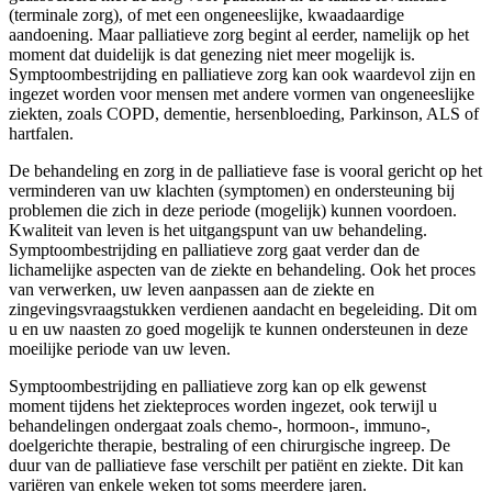
(terminale zorg), of met een ongeneeslijke, kwaadaardige
aandoening. Maar palliatieve zorg begint al eerder, namelijk op het
moment dat duidelijk is dat genezing niet meer mogelijk is.
Symptoombestrijding en palliatieve zorg kan ook waardevol zijn en
ingezet worden voor mensen met andere vormen van ongeneeslijke
ziekten, zoals COPD, dementie, hersenbloeding, Parkinson, ALS of
hartfalen.
De behandeling en zorg in de palliatieve fase is vooral gericht op het
verminderen van uw klachten (symptomen) en ondersteuning bij
problemen die zich in deze periode (mogelijk) kunnen voordoen.
Kwaliteit van leven is het uitgangspunt van uw behandeling.
Symptoombestrijding en palliatieve zorg gaat verder dan de
lichamelijke aspecten van de ziekte en behandeling. Ook het proces
van verwerken, uw leven aanpassen aan de ziekte en
zingevingsvraagstukken verdienen aandacht en begeleiding. Dit om
u en uw naasten zo goed mogelijk te kunnen ondersteunen in deze
moeilijke periode van uw leven.
Symptoombestrijding en palliatieve zorg kan op elk gewenst
moment tijdens het ziekteproces worden ingezet, ook terwijl u
behandelingen ondergaat zoals chemo-, hormoon-, immuno-,
doelgerichte therapie, bestraling of een chirurgische ingreep. De
duur van de palliatieve fase verschilt per patiënt en ziekte. Dit kan
variëren van enkele weken tot soms meerdere jaren.