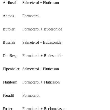
Airflusal
Salmeterol + Fluticason
Atimos
Formoterol
Bufoler
Formoterol + Budesonide
Busalair
Salmeterol + Budesonide
DuoResp
Formoterol + Budesonide
Elpenhaler
Salmeterol + Fluticason
Flutiform
Formoterol + Fluticason
Foradil
Formoterol
Foster
Formoterol + Beclometason