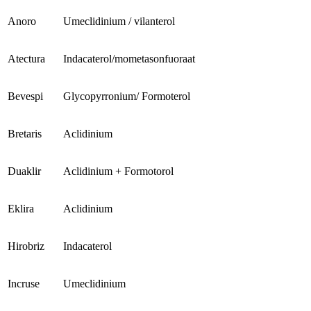
Anoro
Umeclidinium / vilanterol
Atectura
Indacaterol/mometasonfuoraat
Bevespi
Glycopyrronium/ Formoterol
Bretaris
Aclidinium
Duaklir
Aclidinium + Formotorol
Eklira
Aclidinium
Hirobriz
Indacaterol
Incruse
Umeclidinium