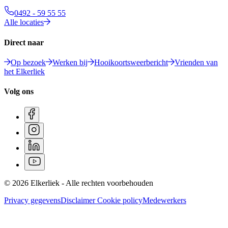
0492 - 59 55 55
Alle locaties
Direct naar
Op bezoek
Werken bij
Hooikoortsweerbericht
Vrienden van
het Elkerliek
Volg ons
© 2026 Elkerliek - Alle rechten voorbehouden
Privacy gegevens
Disclaimer
Cookie policy
Medewerkers