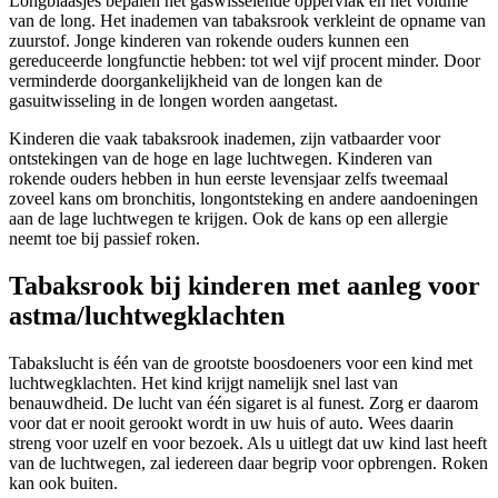
Longblaasjes bepalen het gaswisselende oppervlak en het volume
van de long. Het inademen van tabaksrook verkleint de opname van
zuurstof. Jonge kinderen van rokende ouders kunnen een
gereduceerde longfunctie hebben: tot wel vijf procent minder. Door
verminderde doorgankelijkheid van de longen kan de
gasuitwisseling in de longen worden aangetast.
Kinderen die vaak tabaksrook inademen, zijn vatbaarder voor
ontstekingen van de hoge en lage luchtwegen. Kinderen van
rokende ouders hebben in hun eerste levensjaar zelfs tweemaal
zoveel kans om bronchitis, longontsteking en andere aandoeningen
aan de lage luchtwegen te krijgen. Ook de kans op een allergie
neemt toe bij passief roken.
Tabaksrook bij kinderen met aanleg voor
astma/luchtwegklachten
Tabakslucht is één van de grootste boosdoeners voor een kind met
luchtwegklachten. Het kind krijgt namelijk snel last van
benauwdheid. De lucht van één sigaret is al funest. Zorg er daarom
voor dat er nooit gerookt wordt in uw huis of auto. Wees daarin
streng voor uzelf en voor bezoek. Als u uitlegt dat uw kind last heeft
van de luchtwegen, zal iedereen daar begrip voor opbrengen. Roken
kan ook buiten.