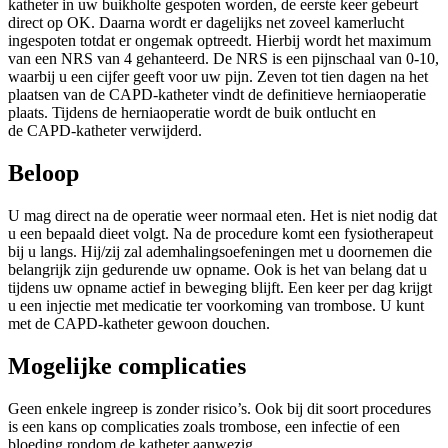
katheter in uw buikholte gespoten worden, de eerste keer gebeurt
direct op OK. Daarna wordt er dagelijks net zoveel kamerlucht
ingespoten totdat er ongemak optreedt. Hierbij wordt het maximum
van een NRS van 4 gehanteerd. De NRS is een pijnschaal van 0-10,
waarbij u een cijfer geeft voor uw pijn. Zeven tot tien dagen na het
plaatsen van de CAPD-katheter vindt de definitieve herniaoperatie
plaats. Tijdens de herniaoperatie wordt de buik ontlucht en
de CAPD-katheter verwijderd.
Beloop
U mag direct na de operatie weer normaal eten. Het is niet nodig dat
u een bepaald dieet volgt. Na de procedure komt een fysiotherapeut
bij u langs. Hij/zij zal ademhalingsoefeningen met u doornemen die
belangrijk zijn gedurende uw opname. Ook is het van belang dat u
tijdens uw opname actief in beweging blijft. Een keer per dag krijgt
u een injectie met medicatie ter voorkoming van trombose. U kunt
met de CAPD-katheter gewoon douchen.
Mogelijke complicaties
Geen enkele ingreep is zonder risico’s. Ook bij dit soort procedures
is een kans op complicaties zoals trombose, een infectie of een
bloeding rondom de katheter aanwezig.