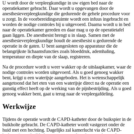
U wordt door de verpleegkundige in uw eigen bed naar de
operatiekamer gebracht. Daar wordt u opgevangen door de
anesthesieverpleegkundige die gedurende de gehele procedure voor
u zorgt. In de voorbereidingsruimte wordt een infuus ingebracht en
worden de nodige controles bij u uitgevoerd. Daarna wordt u in bed
naar de operatiekamer gereden en daar mag u op de operatietafel
gaan liggen. De anesthesist brengt u in slaap. Samen met de
anesthesieverpleegkundige houdt de anesthesist u gedurende de
operatie in de gaten. U bent aangesloten op apparatuur die de
belangrijkste lichaamsfuncties zoals bloeddruk, ademhaling,
temperatuur en diepte van de slaap, registreren.
Na de procedure wordt u weer wakker op de uitslaapkamer, waar de
nodige controles worden uitgevoerd. Als u goed genoeg wakker
bent, krijgt u een waterijsje aangeboden. Het is wetenschappelijk
aangetoond dat het eten van een waterijsje direct na de operatie een
gunstig effect heeft op de werking van de pijnbestrijding. Als u goed
genoeg wakker bent, gaat u terug naar de verpleegafdeling.
Werkwijze
Tijdens de operatie wordt de CAPD-katheter door de buikspier in de
buikholte gebracht. De CAPD-katheter wordt vastgezet onder de
huid met een hechting. Dagelijks zal kamerlucht via de CAPD-